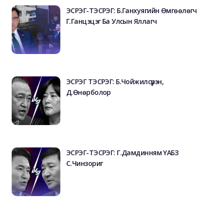
ЭСРЭГ-ТЭСРЭГ: Б.Ганхуягийн Өмгөөлөгч
Г.Ганцэцэг Ба Улсын Яллагч
ЭСРЭГ ТЭСРЭГ: Б.Чойжилсүрэн,
Д.Өнөрболор
ЭСРЭГ-ТЭСРЭГ: Г.Дамдинням ҮАБЗ
С.Чинзориг